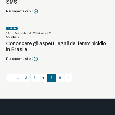
SMS
Per saperne di più
Notizie
11 de December de 2024, às 22:25
Qualitare
Conoscere gli aspetti legali del femminicidio
in Brasile
Per saperne di più
‹
1
2
3
4
5
6
›