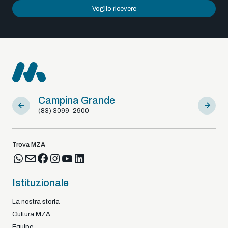
Voglio ricevere
Campina Grande
Sousa
(83) 3099-2900
(83) 9812
Trova MZA
Istituzionale
La nostra storia
Cultura MZA
Equipe