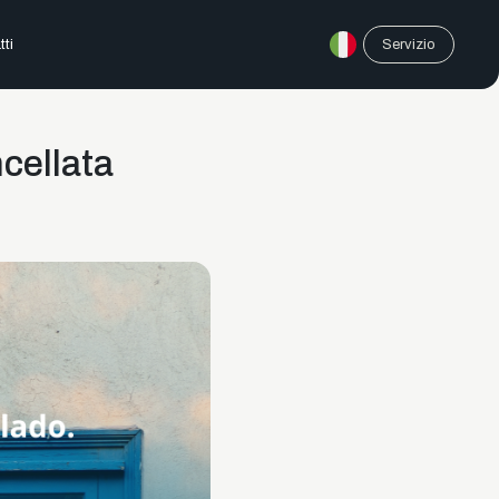
tti
Servizio
cellata