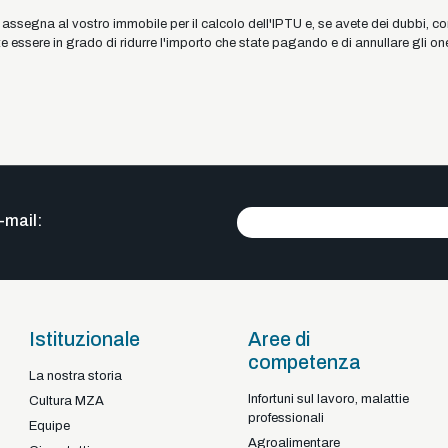
ne assegna al vostro immobile per il calcolo dell'IPTU e, se avete dei dubbi, 
e essere in grado di ridurre l'importo che state pagando e di annullare gli one
-mail:
Istituzionale
Aree di
competenza
La nostra storia
Infortuni sul lavoro, malattie
Braga - Portugal
Cultura MZA
professionali
22-92925
+351
Equipe
Agroalimentare