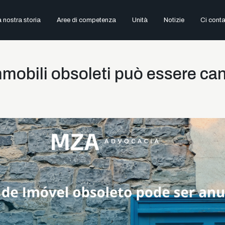
 nostra storia
Aree di competenza
Unità
Notizie
Ci conta
mmobili obsoleti può essere can