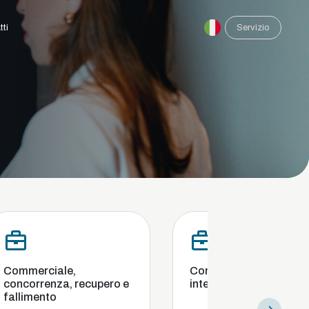
tti
Servizio
e,
Conformità e indagini
, recupero e
interne