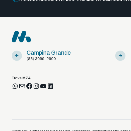
Campina Grande
Sousa
(83) 3099-2900
(83) 981
Trova MZA
Scegliere un altro paese o regione per visualizzare i contenuti specifici della p