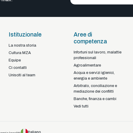
Istituzionale
Aree di
competenza
La nostra storia
Infortuni sul lavoro, malattie
Braga - Portugal
Cultura MZA
professionali
22-92925
+351
Equipe
Agroalimentare
Ci contatti
Acqua e servizi igienici,
Unisciti al team
energia e ambiente
Arbitrato, conciliazione e
mediazione dei conflitti
Banche, finanza e cambi
Vedi tutti
Italiano
ropria località