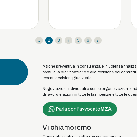
1
2
3
4
5
6
7
Azione preventiva in consulenza e in udienza finalizza
costi, alla pianificazione e alla revisione dei contratti
recenti decisioni giudiziarie.
Negoziazioni individuali e con le organizzazioni sinda
di lavoro e azioni in tutte le fasi, perizie e tutte le qu
Parla con l'avvocato
MZA
Vi chiameremo
Compilate i dati qui sotto e vi risponderemo.