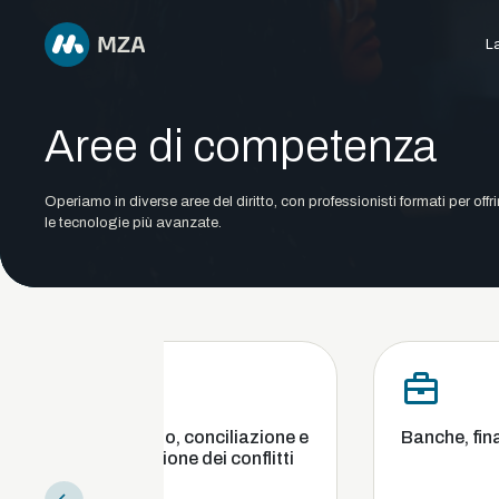
La
Aree di competenza
Operiamo in diverse aree del diritto, con professionisti formati per offr
le tecnologie più avanzate.
Arbitrato, conciliazione e
Banche, finanza e cambi
mediazione dei conflitti