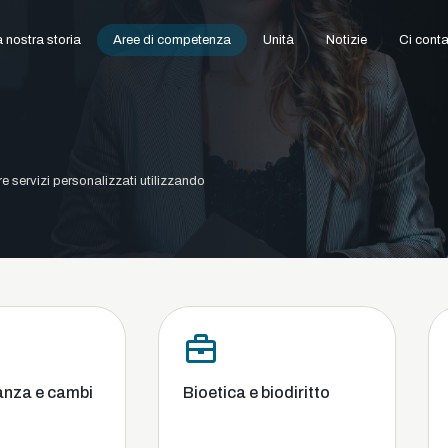
 nostra storia
Aree di competenza
Unità
Notizie
Ci conta
ire servizi personalizzati utilizzando
Bioetica e biodiritto
Commercial
concorrenza
fallimento