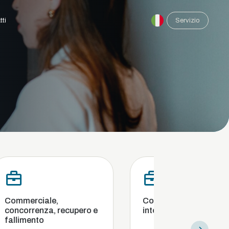
tti
Servizio
e,
Conformità e indagini
, recupero e
interne