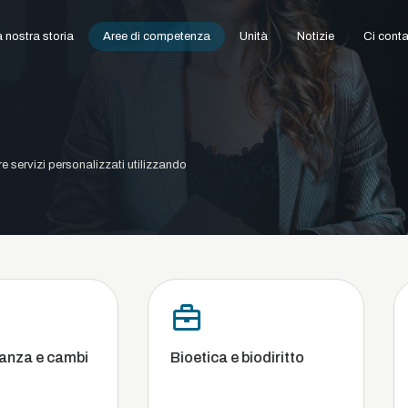
 nostra storia
Aree di competenza
Unità
Notizie
Ci conta
ire servizi personalizzati utilizzando
Bioetica e biodiritto
Commercial
concorrenza
fallimento