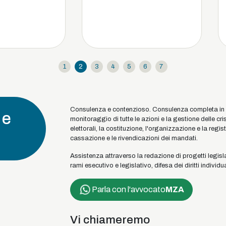
1
2
3
4
5
6
7
Consulenza e contenzioso. Consulenza completa in mat
 e
monitoraggio di tutte le azioni e la gestione delle cr
elettorali, la costituzione, l'organizzazione e la registr
cassazione e le rivendicazioni dei mandati.
Assistenza attraverso la redazione di progetti legislati
rami esecutivo e legislativo, difesa dei diritti individu
Parla con l'avvocato
MZA
Vi chiameremo