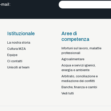
-mail:
Istituzionale
Aree di
competenza
La nostra storia
Infortuni sul lavoro, malattie
Braga - Portugal
Cultura MZA
professionali
22-92925
+351
Equipe
Agroalimentare
Ci contatti
Acqua e servizi igienici,
Unisciti al team
energia e ambiente
Arbitrato, conciliazione e
mediazione dei conflitti
Banche, finanza e cambi
Vedi tutti