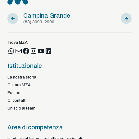
Campina Grande
Sousa
(83) 3099-2900
(83) 9812
Trova MZA
Istituzionale
La nostra storia
Cultura MZA
Equipe
Ci contatti
Unisciti al team
Aree di competenza
Infortuni sul lavoro, malattie professionali