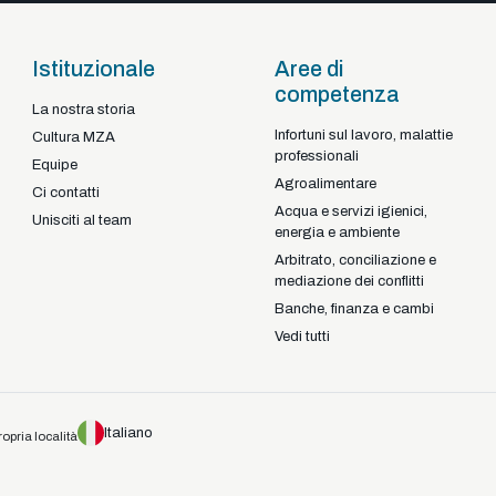
Istituzionale
Aree di
competenza
La nostra storia
Infortuni sul lavoro, malattie
Braga - Portugal
Cultura MZA
professionali
22-92925
+351
Equipe
Agroalimentare
Ci contatti
Acqua e servizi igienici,
Unisciti al team
energia e ambiente
Arbitrato, conciliazione e
mediazione dei conflitti
Banche, finanza e cambi
Vedi tutti
Italiano
ropria località