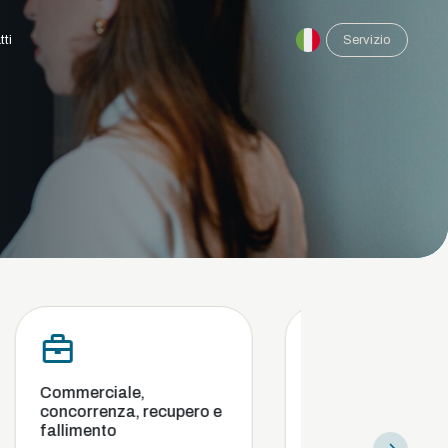
tti
Servizio
iale,
Conformità e indagini
nza, recupero e
interne
to