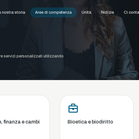
 nostra storia
Aree di competenza
Unità
Notizie
Ci conta
ire servizi personalizzati utilizzando
mbi
Bioetica e biodiritto
Commerc
concorre
fallimen