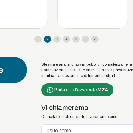
1
2
3
4
5
6
7
Stesura e analisi di avvisi pubblici, consulenza nella
e
Formulazione di richieste amministrative, presentazio
nomina e al pagamento di importi arretrati.
Parla con l'avvocato
MZA
Vi chiameremo
Compilate i dati qui sotto e vi risponderemo.