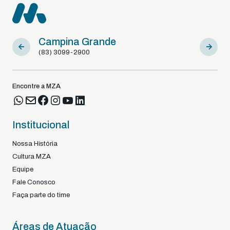
Campina Grande
Sousa
(83) 3099-2900
(83) 9812
Encontre a MZA
Institucional
Nossa História
Cultura MZA
Equipe
Fale Conosco
Faça parte do time
Áreas de Atuação