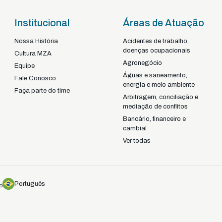
Institucional
Áreas de Atuação
Nossa História
Acidentes de trabalho,
doenças ocupacionais
Braga - Portugal
Cultura MZA
Agronegócio
22-92925
+351
Equipe
Águas e saneamento,
Fale Conosco
energia e meio ambiente
Faça parte do time
Arbitragem, conciliação e
mediação de conflitos
Bancário, financeiro e
cambial
Ver todas
Português
o