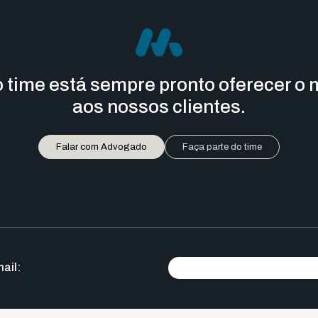
 time está sempre pronto oferecer o 
aos nossos clientes.
Falar com Advogado
Faça parte do time
ail: