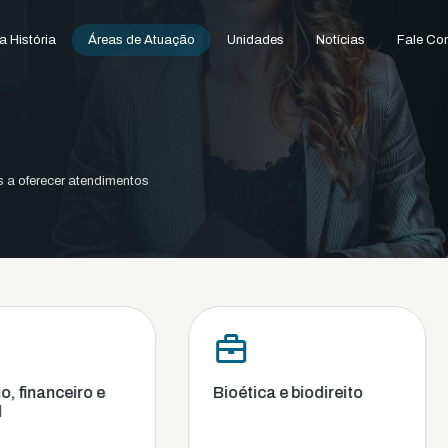
 História
Áreas de Atuação
Unidades
Notícias
Fale Co
s a oferecer atendimentos
Bioética e biodireito
Comercia
Concorrê
Recupera