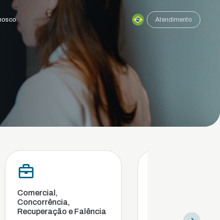
nosco
Atendimento
l,
Compliance e
ncia,
investigação interna
ção e Falência