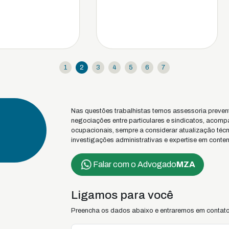
1
2
3
4
5
6
7
Nas questões trabalhistas temos assessoria preventiv
negociações entre particulares e sindicatos, acom
ocupacionais, sempre a considerar atualização técni
investigações administrativas e expertise em contenc
Falar com o Advogado
MZA
Ligamos para você
Preencha os dados abaixo e entraremos em contato