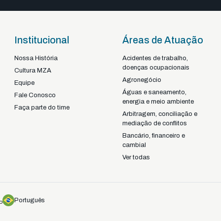
Institucional
Áreas de Atuação
Nossa História
Acidentes de trabalho,
doenças ocupacionais
Braga - Portugal
Cultura MZA
Agronegócio
22-92925
+351
Equipe
Águas e saneamento,
Fale Conosco
energia e meio ambiente
Faça parte do time
Arbitragem, conciliação e
mediação de conflitos
Bancário, financeiro e
cambial
Ver todas
Português
o