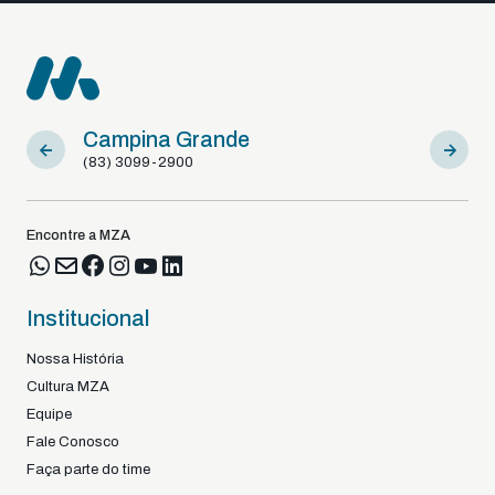
Campina Grande
Sousa
(83) 3099-2900
(83) 9812
Encontre a MZA
Institucional
Nossa História
Cultura MZA
Equipe
Fale Conosco
Faça parte do time