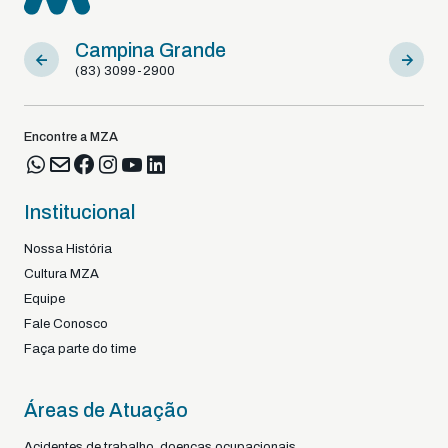
Campina Grande
Sousa
(83) 3099-2900
(83) 9812
Encontre a MZA
Institucional
Nossa História
Cultura MZA
Equipe
Fale Conosco
Faça parte do time
Áreas de Atuação
Acidentes de trabalho, doenças ocupacionais