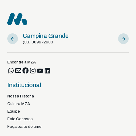
Campina Grande
Sousa
(83) 3099-2900
(83) 9812
Encontre a MZA
Institucional
Nossa História
Cultura MZA
Equipe
Fale Conosco
Faça parte do time