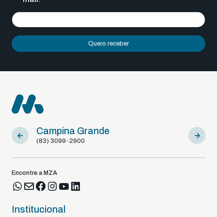
Quero receber
Campina Grande
Sousa
(83) 3099-2900
(83) 9812
Encontre a MZA
Institucional