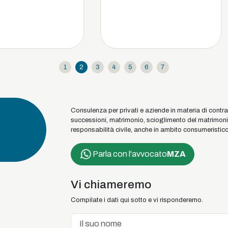
1
2
3
4
5
6
7
Consulenza per privati e aziende in materia di contratti
successioni, matrimonio, scioglimento del matrimonio, u
responsabilità civile, anche in ambito consumeristico, di
Parla con l'avvocato
MZA
Vi chiameremo
Compilate i dati qui sotto e vi risponderemo.