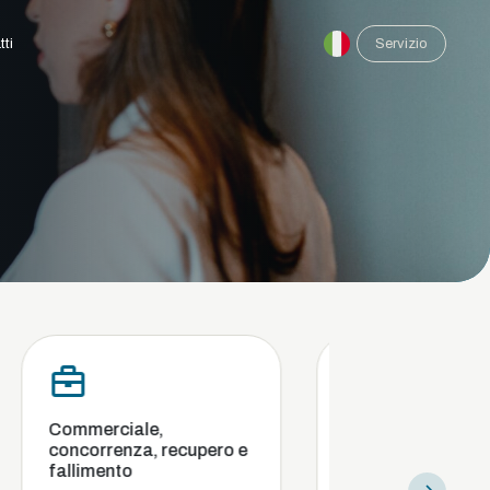
tti
Servizio
iale,
Conformità e indagini
nza, recupero e
interne
to