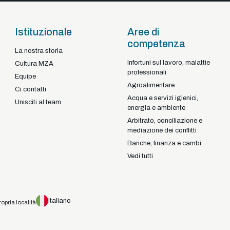
Istituzionale
Aree di
competenza
La nostra storia
Infortuni sul lavoro, malattie
Braga - Portugal
Cultura MZA
professionali
22-92925
+351
Equipe
Agroalimentare
Ci contatti
Acqua e servizi igienici,
Unisciti al team
energia e ambiente
Arbitrato, conciliazione e
mediazione dei conflitti
Banche, finanza e cambi
Vedi tutti
Italiano
ropria località