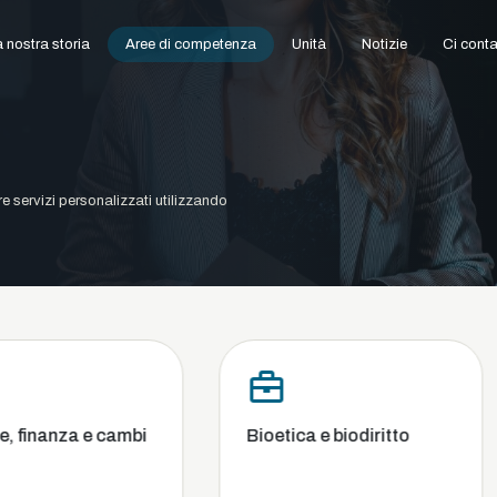
 nostra storia
Aree di competenza
Unità
Notizie
Ci conta
ire servizi personalizzati utilizzando
mbi
Bioetica e biodiritto
Commerc
concorre
fallimen