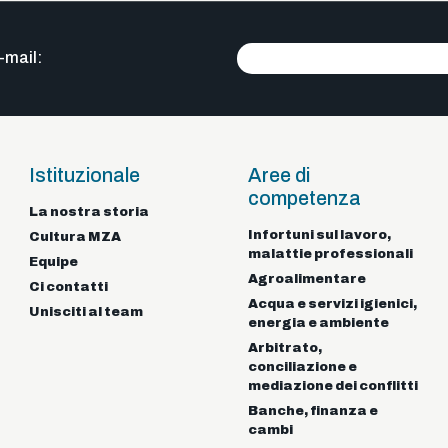
-mail:
Istituzionale
Aree di
competenza
La nostra storia
Infortuni sul lavoro,
Braga - Portugal
Cultura MZA
malattie professionali
122-92925
+351
Equipe
Agroalimentare
Ci contatti
Acqua e servizi igienici,
Unisciti al team
energia e ambiente
Arbitrato,
conciliazione e
mediazione dei conflitti
Banche, finanza e
cambi