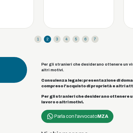
1
2
3
4
5
6
7
Per gli stranieri che desiderano ottenere un vis
altri motivi.
Consulenza legale: presentazione di domande
compreso l'acquisto di proprietà e altri atti 
Per gli stranieri che desiderano ottenere un
lavoro o altri motivi.
Parla con l'avvocato
MZA