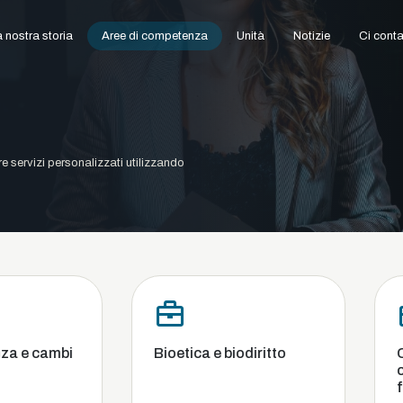
 nostra storia
Aree di competenza
Unità
Notizie
Ci conta
ire servizi personalizzati utilizzando
Bioetica e biodiritto
Commerciale
concorrenza, 
fallimento