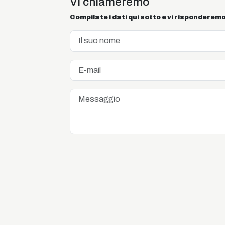
Vi chiameremo
Compilate i dati qui sotto e vi risponderemo