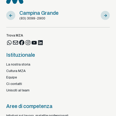
Campina Grande
Sousa
(83) 3099-2900
(83) 9812
Trova MZA
Istituzionale
La nostra storia
Cultura MZA
Equipe
Ci contatti
Unisciti al team
Aree di competenza
Infortuni sul lavoro, malattie professionali