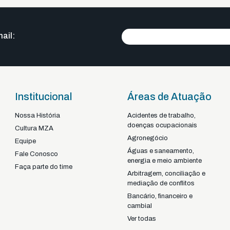
ail:
Institucional
Áreas de Atuação
Nossa História
Acidentes de trabalho,
doenças ocupacionais
Braga - Portugal
Cultura MZA
Agronegócio
22-92925
+351
Equipe
Águas e saneamento,
Fale Conosco
energia e meio ambiente
Faça parte do time
Arbitragem, conciliação e
mediação de conflitos
Bancário, financeiro e
cambial
Ver todas