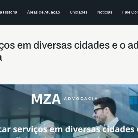
 História
Áreas de Atuação
Unidades
Notícias
Fale Co
iços em diversas cidades e o ad
a