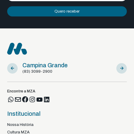
Quero receber
Campina Grande
Sousa
(83) 3099-2900
(83) 9812
Encontre a MZA
Institucional
Nossa História
Cultura MZA