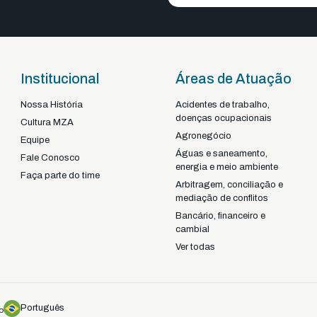
Institucional
Áreas de Atuação
Nossa História
Acidentes de trabalho,
doenças ocupacionais
Braga - Portugal
Cultura MZA
Agronegócio
22-92925
+351
Equipe
Águas e saneamento,
Fale Conosco
energia e meio ambiente
Faça parte do time
Arbitragem, conciliação e
mediação de conflitos
Bancário, financeiro e
cambial
Ver todas
Português
o