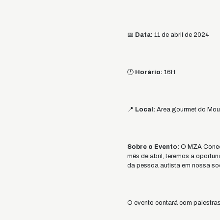
📅
Data:
11 de abril de 2024
🕒
Horário:
16H
📍
Local:
Area gourmet do Mouz
Sobre o Evento:
O MZA Conect
mês de abril, teremos a oportu
da pessoa autista em nossa so
O evento contará com palestras 