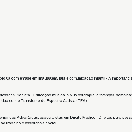
óloga com ênfase em linguagem, fala e comunicação infantil - A importância
essor e Pianista - Educação musical e Musicoterapia: diferenças, semelha
ivíduo com o Transtorno do Espectro Autista (TEA)
nandes Advogadas, especialistas em Direito Médico - Direitos para pessoa
ao trabalho e assistência social.