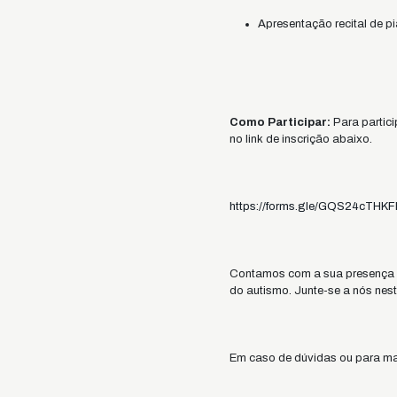
Apresentação recital de p
Como Participar:
Para partici
no link de inscrição abaixo.
https://forms.gle/GQS24cTHK
Contamos com a sua presença pa
do autismo. Junte-se a nós nes
Em caso de dúvidas ou para mai