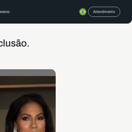
nosco
Atendimento
clusão.