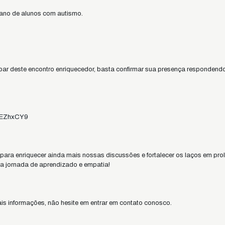
iano de alunos com autismo.
par deste encontro enriquecedor, basta confirmar sua presença responden
FEZhxCY9
ra enriquecer ainda mais nossas discussões e fortalecer os laços em prol
ta jornada de aprendizado e empatia!
s informações, não hesite em entrar em contato conosco.