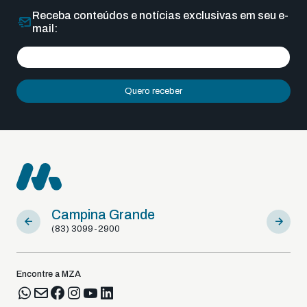
Receba conteúdos e notícias exclusivas em seu e-
mail:
Quero receber
Campina Grande
Sousa
(83) 3099-2900
(83) 9812
Encontre a MZA