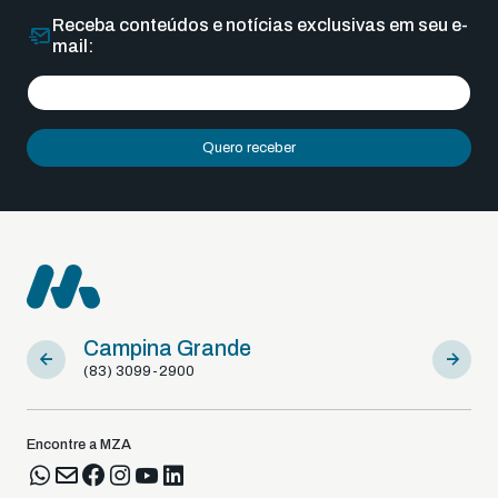
Receba conteúdos e notícias exclusivas em seu e-
mail:
Quero receber
Campina Grande
Sousa
(83) 3099-2900
(83) 9812
Encontre a MZA