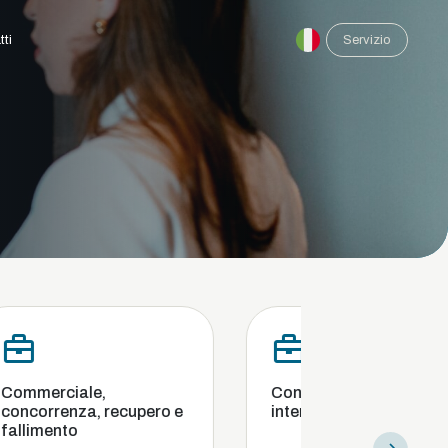
tti
Servizio
,
Conformità e indagini
 recupero e
interne