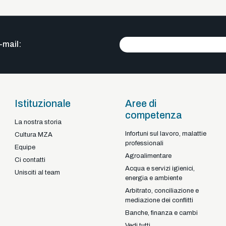
-mail:
Istituzionale
Aree di
competenza
La nostra storia
Infortuni sul lavoro, malattie
Braga - Portugal
Cultura MZA
professionali
22-92925
+351
Equipe
Agroalimentare
Ci contatti
Acqua e servizi igienici,
Unisciti al team
energia e ambiente
Arbitrato, conciliazione e
mediazione dei conflitti
Banche, finanza e cambi
Vedi tutti