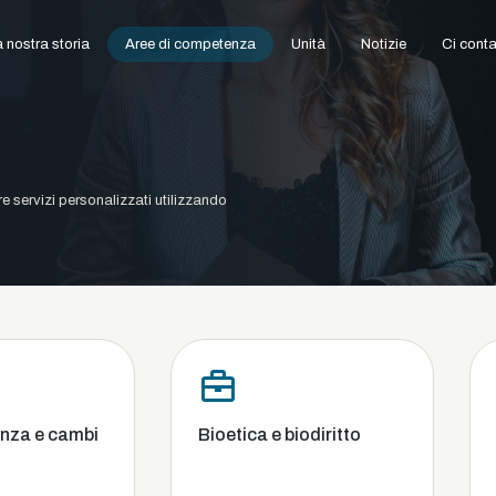
 nostra storia
Aree di competenza
Unità
Notizie
Ci conta
ire servizi personalizzati utilizzando
Bioetica e biodiritto
Commerciale
concorrenza,
fallimento