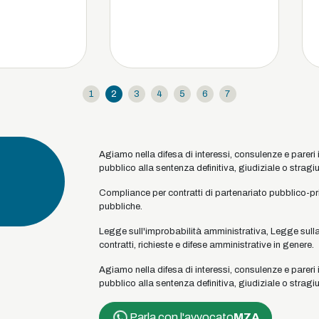
1
2
3
4
5
6
7
Agiamo nella difesa di interessi, consulenze e pareri 
pubblico alla sentenza definitiva, giudiziale o stragiu
Compliance per contratti di partenariato pubblico-priv
pubbliche.
Legge sull'improbabilità amministrativa, Legge sulla
contratti, richieste e difese amministrative in genere.
Agiamo nella difesa di interessi, consulenze e pareri 
pubblico alla sentenza definitiva, giudiziale o stragiu
Parla con l'avvocato
MZA