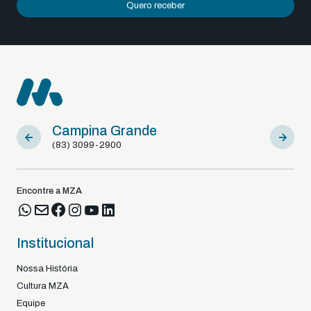
Quero receber
Campina Grande
Sousa
(83) 3099-2900
(83) 9812
Encontre a MZA
Institucional
Nossa História
Cultura MZA
Equipe