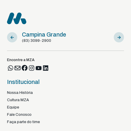
Campina Grande
Sousa
(83) 3099-2900
(83) 9812
Encontre a MZA
Institucional
Nossa História
Cultura MZA
Equipe
Fale Conosco
Faça parte do time